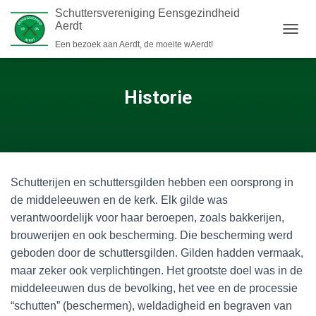
Schuttersvereniging Eensgezindheid
Aerdt
N
Een bezoek aan Aerdt, de moeite wAerdt!
A
V
I
Historie
G
A
T
I
E
W
I
Schutterijen en schuttersgilden hebben een oorsprong in
S
de middeleeuwen en de kerk. Elk gilde was
S
E
verantwoordelijk voor haar beroepen, zoals bakkerijen,
L
brouwerijen en ook bescherming. Die bescherming werd
E
geboden door de schuttersgilden. Gilden hadden vermaak,
N
maar zeker ook verplichtingen. Het grootste doel was in de
middeleeuwen dus de bevolking, het vee en de processie
“schutten” (beschermen), weldadigheid en begraven van