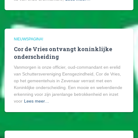
NIEUWSPAGINA!
Cor de Vries ontvangt koninklijke
onderscheiding
Vanmorgen is onze officier, oud-commandant en erelid
van Schuttersvereniging Eensgezindheid, Cor de Vries,
op het gemeentehuis in Zevenaar verrast met een
Koninklijke onderscheiding. Een mooie en welverdiende
erkenning voor zijn jarenlange betrokkenheid en inzet
voor
Lees meer…