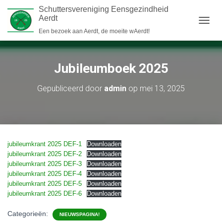
Schuttersvereniging Eensgezindheid
Aerdt
N
Een bezoek aan Aerdt, de moeite wAerdt!
A
V
I
Jubileumboek 2025
G
A
T
Gepubliceerd door
admin
op
mei 13, 2025
I
E
W
I
S
S
jubileumkrant 2025 DEF-1
Downloaden
E
jubileumkrant 2025 DEF-2
Downloaden
L
jubileumkrant 2025 DEF-3
Downloaden
E
jubileumkrant 2025 DEF-4
Downloaden
N
jubileumkrant 2025 DEF-5
Downloaden
jubileumkrant 2025 DEF-6
Downloaden
Categorieën:
NIEUWSPAGINA!