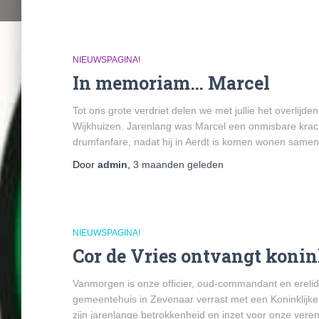
NIEUWSPAGINA!
In memoriam… Marcel
Tot ons grote verdriet delen we met jullie het overli
Wijkhuizen. Jarenlang was Marcel een onmisbare kracht
drumfanfare, nadat hij in Aerdt is komen wonen samen
Door
admin
,
3 maanden
geleden
NIEUWSPAGINA!
Cor de Vries ontvangt konin
Vanmorgen is onze officier, oud-commandant en erelid
gemeentehuis in Zevenaar verrast met een Koninklijk
zijn jarenlange betrokkenheid en inzet voor onze vere