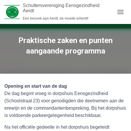
Schuttersvereniging Eensgezindheid
Aerdt
N
Een bezoek aan Aerdt, de moeite wAerdt!
A
V
I
Praktische zaken en punten
G
A
aangaande programma
T
I
E
W
I
S
S
Opening en start van de dag
E
De dag begint vroeg in dorpshuis Eensgezindheid
L
E
(Schoolstraat 23) voor genodigden die deelnemen aan de
N
erewijn en de commandantenbespreking. Bij het dorpshuis
is voldoende parkeergelegenheid beschikbaar.
Na het officiële gedeelte in het dorpshuis begeleidt