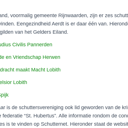
and, voormalig gemeente Rijnwaarden, zijn er zes schutte
 vinden. Eengezindheid Aerdt is er daar één van. Hieron
 -gilden van het Gelders Eiland.
udius Civilis Pannerden
ede en Vriendschap Herwen
ndracht maakt Macht Lobith
lsior Lobith
pijk
aar is de schuttersvereniging ook lid geworden van de kr
federatie “St. Hubertus”. Alle informatie rondom de con
ies is te vinden op Schutternet. Hieronder staat de webs