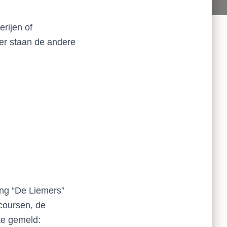
rijen of
der staan de andere
ing “De Liemers”
coursen, de
ite gemeld: