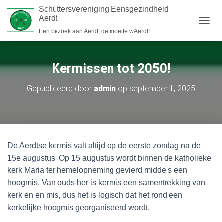
Schuttersvereniging Eensgezindheid
Aerdt
N
Een bezoek aan Aerdt, de moeite wAerdt!
A
V
I
Kermissen tot 2050!
G
A
T
Gepubliceerd door
admin
op
september 1, 2025
I
E
W
I
S
S
De Aerdtse kermis valt altijd op de eerste zondag na de
E
15e augustus. Op 15 augustus wordt binnen de katholieke
L
E
kerk Maria ter hemelopneming gevierd middels een
N
hoogmis. Van ouds her is kermis een samentrekking van
kerk en en mis, dus het is logisch dat het rond een
kerkelijke hoogmis georganiseerd wordt.