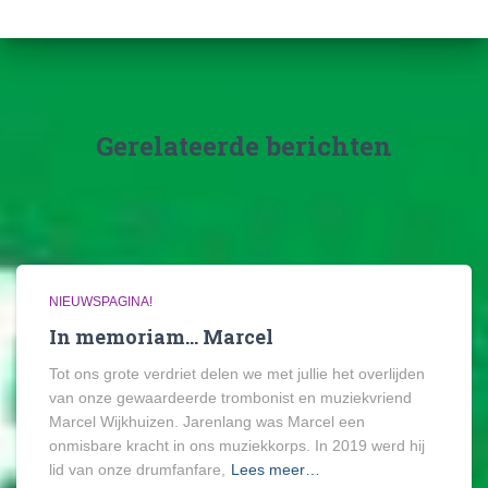
Gerelateerde berichten
NIEUWSPAGINA!
In memoriam… Marcel
Tot ons grote verdriet delen we met jullie het overlijden
van onze gewaardeerde trombonist en muziekvriend
Marcel Wijkhuizen. Jarenlang was Marcel een
onmisbare kracht in ons muziekkorps. In 2019 werd hij
lid van onze drumfanfare,
Lees meer…