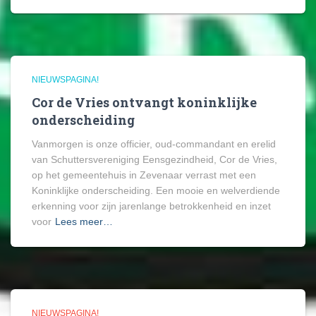
NIEUWSPAGINA!
Cor de Vries ontvangt koninklijke
onderscheiding
Vanmorgen is onze officier, oud-commandant en erelid
van Schuttersvereniging Eensgezindheid, Cor de Vries,
op het gemeentehuis in Zevenaar verrast met een
Koninklijke onderscheiding. Een mooie en welverdiende
erkenning voor zijn jarenlange betrokkenheid en inzet
voor
Lees meer…
NIEUWSPAGINA!