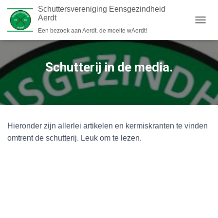
Schuttersvereniging Eensgezindheid
Aerdt
N
Een bezoek aan Aerdt, de moeite wAerdt!
A
V
I
Schutterij in de media.
G
A
T
I
E
W
I
Hieronder zijn allerlei artikelen en kermiskranten te vinden
S
omtrent de schutterij. Leuk om te lezen.
S
E
L
E
N