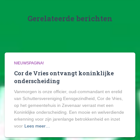
Gerelateerde berichten
NIEUWSPAGINA!
Cor de Vries ontvangt koninklijke
onderscheiding
Vanmorgen is onze officier, oud-commandant en erelid
van Schuttersvereniging Eensgezindheid, Cor de Vries,
op het gemeentehuis in Zevenaar verrast met een
Koninklijke onderscheiding. Een mooie en welverdiende
erkenning voor zijn jarenlange betrokkenheid en inzet
voor
Lees meer…