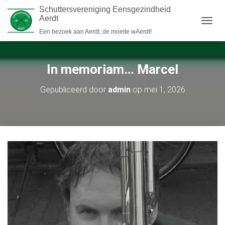
Schuttersvereniging Eensgezindheid
Aerdt
N
Een bezoek aan Aerdt, de moeite wAerdt!
A
V
I
In memoriam… Marcel
G
A
T
Gepubliceerd door
admin
op
mei 1, 2026
I
E
W
I
S
S
E
L
E
N