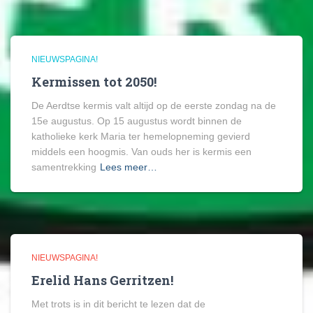
NIEUWSPAGINA!
Kermissen tot 2050!
De Aerdtse kermis valt altijd op de eerste zondag na de
15e augustus. Op 15 augustus wordt binnen de
katholieke kerk Maria ter hemelopneming gevierd
middels een hoogmis. Van ouds her is kermis een
samentrekking
Lees meer…
NIEUWSPAGINA!
Erelid Hans Gerritzen!
Met trots is in dit bericht te lezen dat de